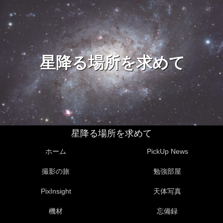
星降る場所を求めて
星降る場所を求めて
ホーム
PickUp News
撮影の旅
勉強部屋
PixInsight
天体写真
機材
忘備録