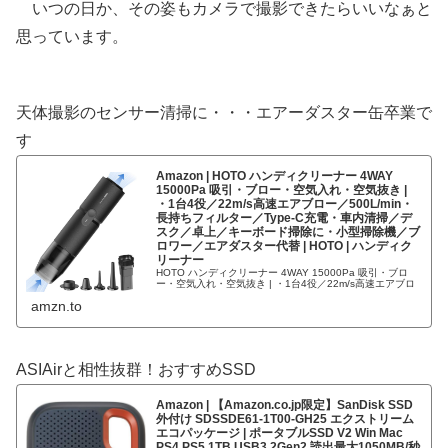
いつの日か、その姿もカメラで撮影できたらいいなぁと
思っています。
天体撮影のセンサー清掃に・・・エアーダスター缶卒業で
す
Amazon | HOTO ハンディクリーナー 4WAY
15000Pa 吸引・ブロー・空気入れ・空気抜き |
・1台4役／22m/s高速エアブロー／500L/min・
長持ちフィルター／Type-C充電・車内清掃／デ
スク／卓上／キーボード掃除に・小型掃除機／ブ
ロワー／エアダスター代替 | HOTO | ハンディク
リーナー
HOTO ハンディクリーナー 4WAY 15000Pa 吸引・ブロ
ー・空気入れ・空気抜き | ・1台4役／22m/s高速エアブロ
ー／500L/min・長持ちフィルター／Type-C充電・車内清掃
amzn.to
／デスク／卓上／キーボード掃除に・小型掃除機／...
ASIAirと相性抜群！おすすめSSD
Amazon | 【Amazon.co.jp限定】SanDisk SSD
外付け SDSSDE61-1T00-GH25 エクストリーム
エコパッケージ | ポータブルSSD V2 Win Mac
PS4 PS5 1TB USB3.2Gen2 読出最大1050MB/秒