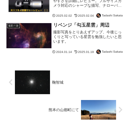
やすさを詳細にレビュー。フルサイズカ
メラ対応のシャープな描写、ナローバン
ド撮影への適応性を解説します。天体写
真家必見の内容です。
Tadashi Sakata
2025.02.02
2025.02.04
リベンジ「勾玉星雲」周辺
撮影の旅
撮影写真をとりあえずアップ、今後じっ
くりと写っている星雲を勉強したいと思
います。
Tadashi Sakata
2024.01.14
2025.01.19
鞠智城
熊本の山都町にて