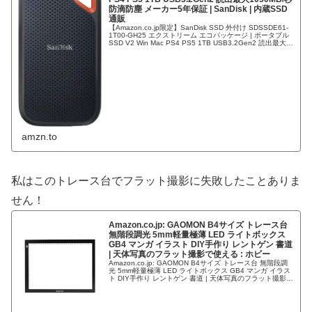
防滴防塵 メーカー5年保証 | SanDisk | 内蔵SSD
通販
【Amazon.co.jp限定】SanDisk SSD 外付け SDSSDE61-
1T00-GH25 エクストリーム エコパッケージ | ポータブル
SSD V2 Win Mac PS4 PS5 1TB USB3.2Gen2 読出最大
1050...
amzn.to
私はこのトレース台でフラット撮影に失敗したことありま
せん！
Amazon.co.jp: GAOMON B4サイズ トレース台
無階段調光 5mm軽量極薄 LED ライトボックス
GB4 マンガ イラスト DIY手作り レントゲン 書道
| 天体写真のフラット撮影で使える : ホビー
Amazon.co.jp: GAOMON B4サイズ トレース台 無階段調
光 5mm軽量極薄 LED ライトボックス GB4 マンガ イラス
ト DIY手作り レントゲン 書道 | 天体写真のフラット撮影で
使える : ホビー