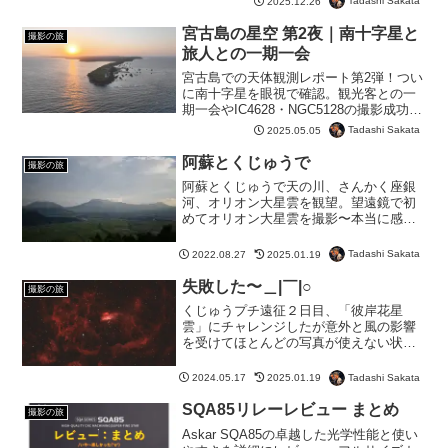
Tadashi Sakata
2025.12.26
宮古島の星空 第2夜｜南十字星と
撮影の旅
旅人との一期一会
宮古島での天体観測レポート第2弾！つい
に南十字星を眼視で確認。観光客との一
期一会やIC4628・NGC5128の撮影成功も
記録。星空と人の出会いに感動！
Tadashi Sakata
2025.05.05
阿蘇とくじゅうで
撮影の旅
阿蘇とくじゅうで天の川、さんかく座銀
河、オリオン大星雲を観望。望遠鏡で初
めてオリオン大星雲を撮影〜本当に感動
しましたｗ
Tadashi Sakata
2022.08.27
2025.01.19
失敗した〜＿|￣|○
撮影の旅
くじゅうプチ遠征２日目、「彼岸花星
雲」にチャレンジしたが意外と風の影響
を受けてほとんどの写真が使えない状態
であった。使える少ない写真をインテグ
レートしたがやはり満足いく結果は得ら
Tadashi Sakata
2024.05.17
2025.01.19
れなかった。また、後日再チャレンジで
すな❗
SQA85リレーレビュー まとめ
撮影の旅
Askar SQA85の卓越した光学性能と使い