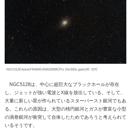
NGC5128 AskerFRA600 ASI6200MCPro 24x300s gain100 -10℃
NGC5128は、中心に超巨大なブラックホールが存在
し、ジェットが強い電波とX線を放出している。そして、
大量に新しい星が作られているスターバースト銀河でもあ
る。これらの原因は、大型の楕円銀河とガスが豊富な小型
の渦巻銀河が衝突して合体したためであろうと考えられて
いるそうです。