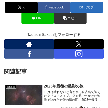
X
Facebook
はてブ
LINE
コピー
Tadashi Sakataをフォローする
関連記事
2025年最後の撮影の旅
撮影の旅
12月は晴れないと言われる宮古島で迎え
たクリスマスイブ。ダメ元で出かけた漁
港で訪れた奇跡の晴れ間。2025年最後の
天体撮影として、カリフォルニア星雲と
クラゲ星雲をRGBで記録しました。