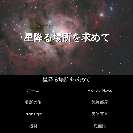
星降る場所を求めて
星降る場所を求めて
ホーム
PickUp News
撮影の旅
勉強部屋
PixInsight
天体写真
機材
忘備録