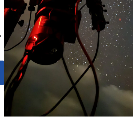
ま
の
こ