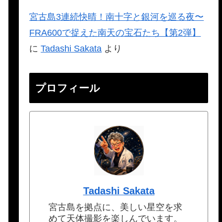
宮古島3連続快晴！南十字と銀河を巡る夜〜
FRA600で捉えた南天の宝石たち【第2弾】
に
Tadashi Sakata
より
プロフィール
Tadashi Sakata
宮古島を拠点に、美しい星空を求
めて天体撮影を楽しんでいます。