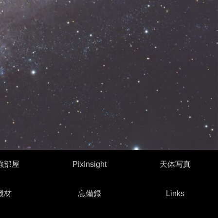
強部屋
PixInsight
天体写真
機材
忘備録
Links