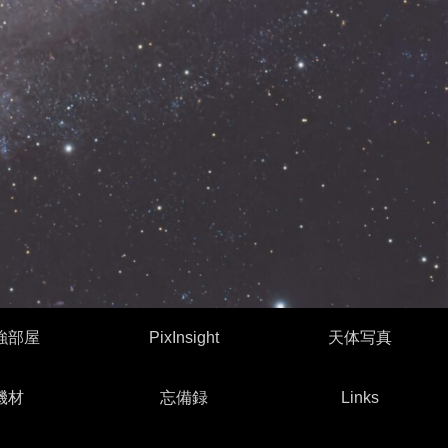
強部屋
PixInsight
天体写真
機材
忘備録
Links