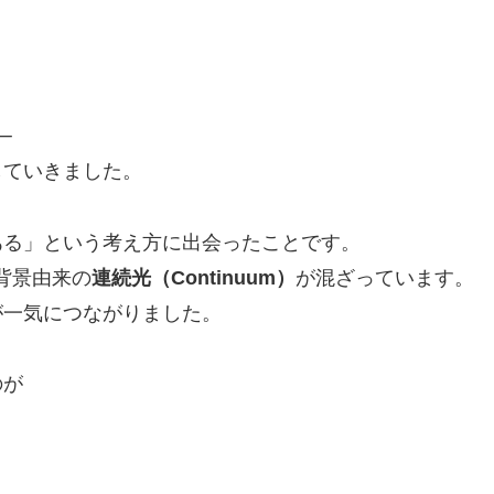
。
─
していきました。
ある」という考え方に出会ったことです。
や背景由来の
連続光（Continuum）
が混ざっています。
が一気につながりました。
のが