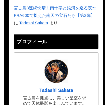
宮古島3連続快晴！南十字と銀河を巡る夜〜
FRA600で捉えた南天の宝石たち【第2弾】
に
Tadashi Sakata
より
プロフィール
Tadashi Sakata
宮古島を拠点に、美しい星空を求
めて天体撮影を楽しんでいます。